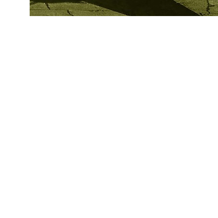
datejust replica
fake rolex
replica Rolex watches
best replica rolex