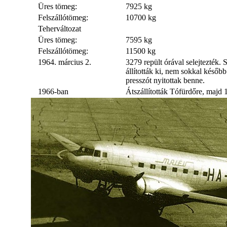
Üres tömeg:
7925 kg
Felszállótömeg:
10700 kg
Teherváltozat
Üres tömeg:
7595 kg
Felszállótömeg:
11500 kg
1964. március 2.
3279 repült órával selejtezték. 
állították ki, nem sokkal későb
presszót nyitottak benne.
1966-ban
Átszállították Tófürdőre, majd 