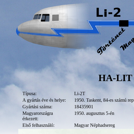
HA-LIT
Típusa:
Li-2T
A gyártás éve és helye:
1950. Taskent, 84-es számú rep
Gyártási száma:
18435901
Magyarországra
1950. augusztus 5-én
érkezett:
Első felhasználó:
Magyar Néphadsereg