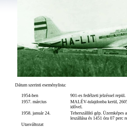
Dátum szerinti eseménylista:
1954-ben
901-es fedélzeti jelzéssel repül.
1957. március
MALÉV-tulajdonba kerül, 2605 l
idővel.
1958. január 24.
Teherszállító gép. Üzemképes
leszállása és 1451 óra 07 perc r
Utasváltozat