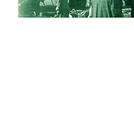
datejust replica
fake rolex
replica Rolex watches
best replica rolex