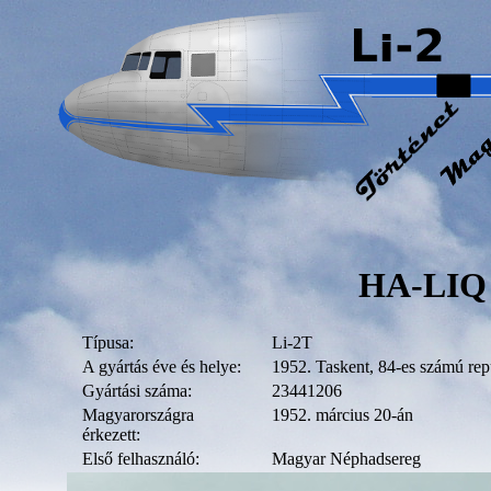
HA-LIQ
Típusa:
Li-2T
A gyártás éve és helye:
1952. Taskent, 84-es számú rep
Gyártási száma:
23441206
Magyarországra
1952. március 20-án
érkezett:
Első felhasználó:
Magyar Néphadsereg