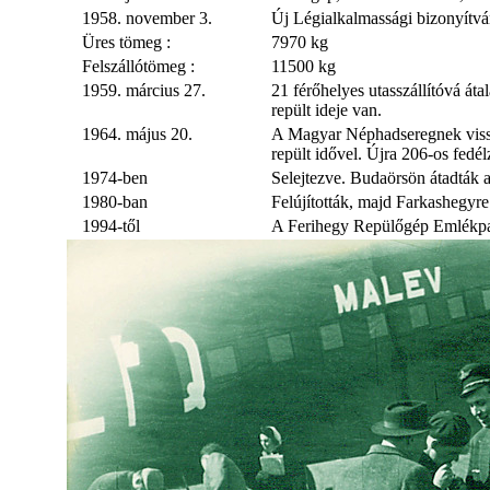
1958. november 3.
Új Légialkalmassági bizonyítván
Üres tömeg :
7970 kg
Felszállótömeg :
11500 kg
1959. március 27.
21 férőhelyes utasszállítóvá áta
repült ideje van.
1964. május 20.
A Magyar Néphadseregnek vissz
repült idővel. Újra 206-os fedél
1974-ben
Selejtezve. Budaörsön átadták
1980-ban
Felújították, majd Farkashegyre
1994-től
A Ferihegy Repülőgép Emlékpar