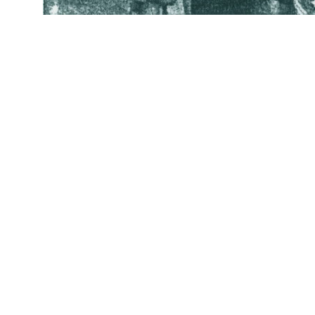
datejust replica
fake rolex
replica Rolex watches
best replica rolex