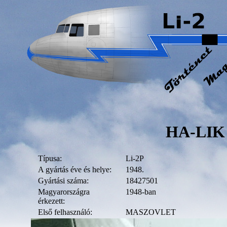
HA-LIK
Típusa:
Li-2P
A gyártás éve és helye:
1948.
Gyártási száma:
18427501
Magyarországra
1948-ban
érkezett:
Első felhasználó:
MASZOVLET