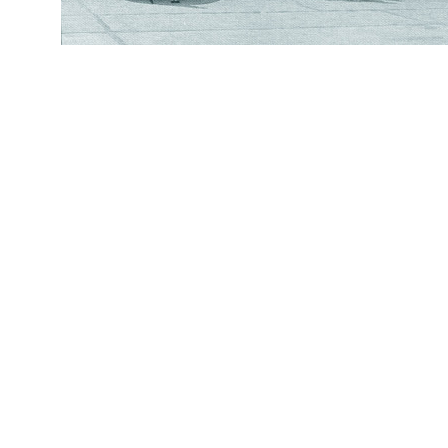
datejust replica
fake rolex
replica Rolex watches
best replica rolex