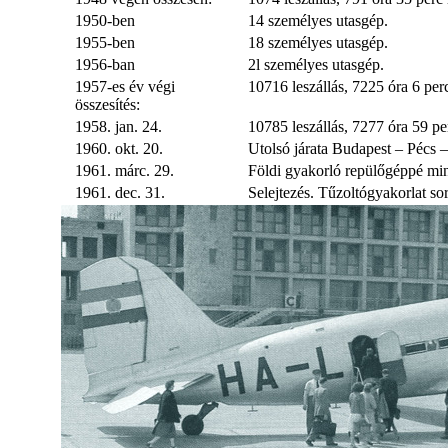
1950-ben
14 személyes utasgép.
1955-ben
18 személyes utasgép.
1956-ban
2l személyes utasgép.
1957-es év végi
10716 leszállás, 7225 óra 6 perc
összesítés:
1958. jan. 24.
10785 leszállás, 7277 óra 59 per
1960. okt. 20.
Utolsó járata Budapest – Pécs 
1961. márc. 29.
Földi gyakorló repülőgéppé min
1961. dec. 31.
Selejtezés. Tűzoltógyakorlat sor