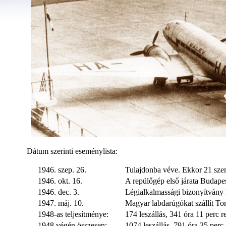
Dátum szerinti eseménylista:
1946. szep. 26.
Tulajdonba véve. Ekkor 21 sze
1946. okt. 16.
A repülőgép első járata Budape
1946. dec. 3.
Légialkalmassági bizonyítvány k
1947. máj. 10.
Magyar labdarúgókat szállít To
1948-as teljesítménye:
174 leszállás, 341 óra 11 perc re
1948 végén összesen:
1074 leszállás, 791 óra 35 perc 