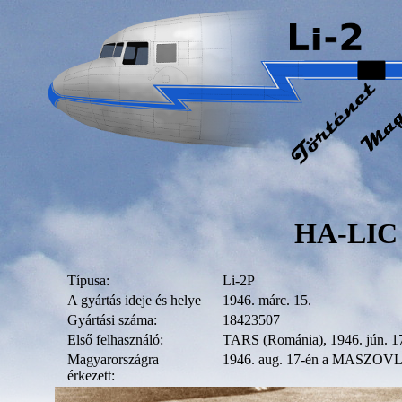
HA-LIC
Típusa:
Li-2P
A gyártás ideje és helye
1946. márc. 15.
Gyártási száma:
18423507
Első felhasználó:
TARS (Románia), 1946. jún. 17
Magyarországra
1946. aug. 17-én a MASZOVL
érkezett: