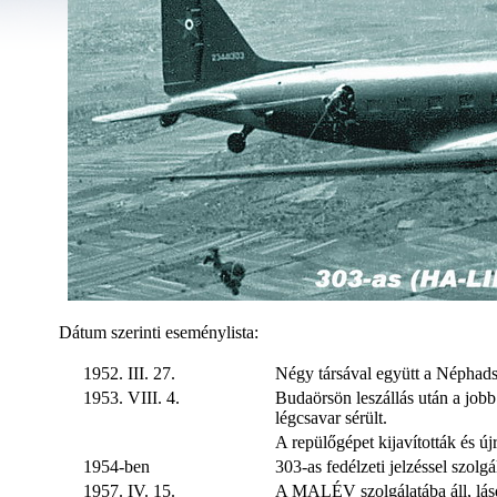
Dátum szerinti eseménylista:
1952. III. 27.
Négy társával együtt a Néphadse
1953. VIII. 4.
Budaörsön leszállás után a jobb
légcsavar sérült.
A repülőgépet kijavították és új
1954-ben
303-as fedélzeti jelzéssel szolgá
1957. IV. 15.
A MALÉV szolgálatába áll, lá