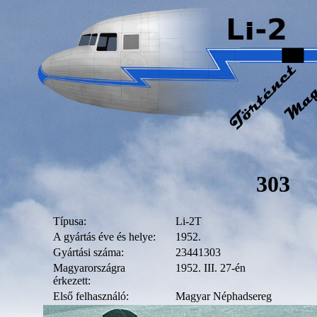
303
Típusa:
Li-2T
A gyártás éve és helye:
1952.
Gyártási száma:
23441303
Magyarországra
1952. III. 27-én
érkezett:
Első felhasználó:
Magyar Néphadsereg