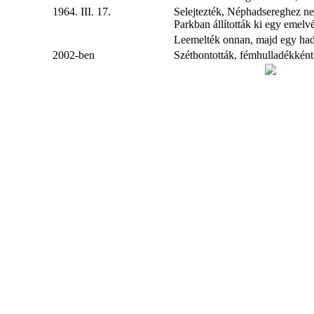
1964. III. 17.
Selejtezték, Néphadsereghez n
Parkban állították ki egy emelv
Leemelték onnan, majd egy hadit
2002-ben
Szétbontották, fémhulladékként 
datejust replica
fake rolex
replica Rolex watches
best replica rolex